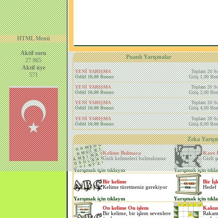
gerekiyor.
Biriken bonus
0,00 BONUS
HTML Menü
Başlamak için buraya tıklayın
Aktif soru
Puanlı Yarışmalar
27.965
Aktif üye
YENİ YARIŞMA
Toplam 20 S
571
Ödül 10,00 Bonus
Giriş 1,00 Bo
YENİ YARIŞMA
Toplam 20 S
Ödül 10,00 Bonus
Giriş 2,00 Bo
YENİ YARIŞMA
Toplam 20 S
Ödül 10,00 Bonus
Giriş 4,00 Bo
YENİ YARIŞMA
Toplam 20 S
Ödül 10,00 Bonus
Giriş 8,00 Bo
Zeka Yarışm
Kelime Bulmaca
Kare 
Gizli kelimeleri bulmalısınız
Gizli 
Yarışmak için tıklayın
Yarışmak için tıkl
Bir kelime
Bir İş
Kelime türetmeniz gerekiyor
Hedef 
Yarışmak için tıklayın
Yarışmak için tıkl
On kelime On işlem
Kaku
Bir kelime, bir işlem sevenlere
Rakam