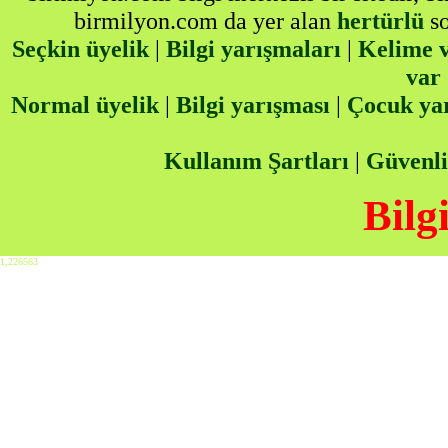
birmilyon.com da yer alan
hertürlü
so
Seçkin üyelik
|
Bilgi yarışmaları
|
Kelime v
var
Normal üyelik
|
Bilgi yarışması
|
Çocuk ya
Kullanım Şartları
|
Güvenli
Bilg
1,226563