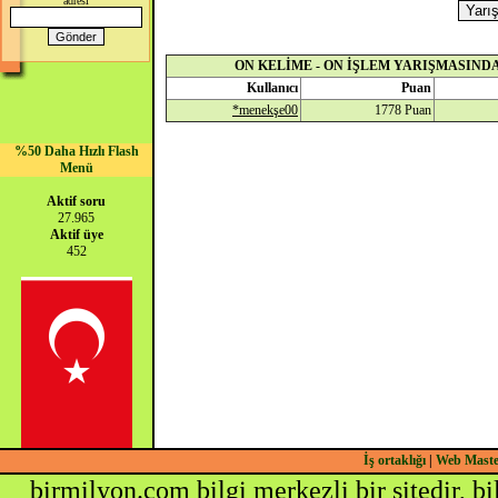
adresi
ON KELİME - ON İŞLEM YARIŞMASINDA
Kullanıcı
Puan
*menekşe00
1778 Puan
%50 Daha Hızlı Flash
Menü
Aktif soru
27.965
Aktif üye
452
İş ortaklığı
|
Web Mast
birmilyon.com bilgi merkezli bir sitedir, b