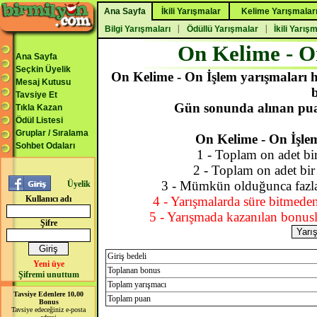
Ana Sayfa
İkili Yarışmalar
Kelime Yarışmalar
|
|
Bilgi Yarışmaları
Ödüllü Yarışmalar
İkili Yarış
On Kelime - O
Ana Sayfa
Seçkin Üyelik
On Kelime - On İşlem yarışmaları h
Mesaj Kutusu
b
Tavsiye Et
Gün sonunda alınan puan
Tıkla Kazan
Ödül Listesi
Gruplar / Sıralama
On Kelime - On İşlem
Sohbet Odaları
1 - Toplam on adet bir
2 - Toplam on adet bir 
3 - Mümkün olduğunca fazla 
Üyelik
Kullanıcı adı
4 - Yarışmalarda süre bitmede
5 - Yarışmada kazanılan bonusl
Şifre
Giriş bedeli
Yeni üye
Toplanan bonus
Şifremi unuttum
Toplam yarışmacı
Tavsiye Edenlere 10,00
Toplam puan
Bonus
Tavsiye edeceğiniz e-posta