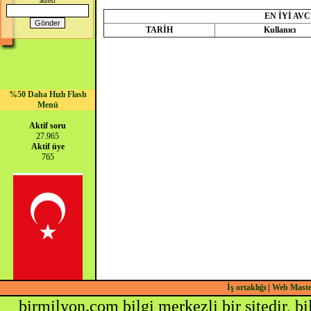
adresi
EN İYİ AVCI
TARİH
Kullanıcı
%50 Daha Hızlı Flash
Menü
Aktif soru
27.965
Aktif üye
765
İş ortaklığı
|
Web Mast
birmilyon.com bilgi merkezli bir sitedir, b