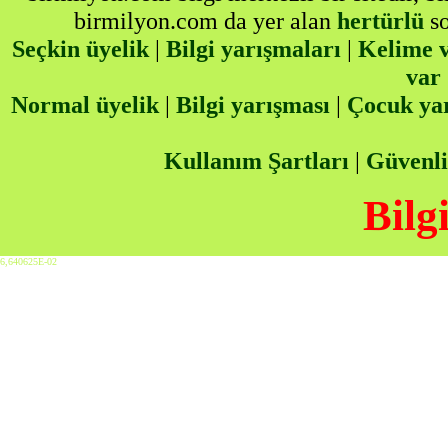
birmilyon.com da yer alan
hertürlü
so
Seçkin üyelik
|
Bilgi yarışmaları
|
Kelime v
var
Normal üyelik
|
Bilgi yarışması
|
Çocuk ya
Kullanım Şartları
|
Güvenli
Bilg
6,640625E-02