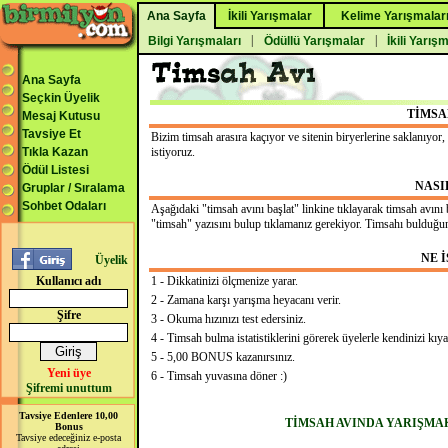
Ana Sayfa
İkili Yarışmalar
Kelime Yarışmalar
|
|
Bilgi Yarışmaları
Ödüllü Yarışmalar
İkili Yarış
Ana Sayfa
Seçkin Üyelik
TİMSA
Mesaj Kutusu
Tavsiye Et
Bizim timsah arasıra kaçıyor ve sitenin biryerlerine saklanıyo
Tıkla Kazan
istiyoruz.
Ödül Listesi
NASI
Gruplar / Sıralama
Sohbet Odaları
Aşağıdaki "timsah avını başlat" linkine tıklayarak timsah avını 
"timsah" yazısını bulup tıklamanız gerekiyor. Timsahı bulduğ
NE 
Üyelik
Kullanıcı adı
1 - Dikkatinizi ölçmenize yarar.
2 - Zamana karşı yarışma heyacanı verir.
Şifre
3 - Okuma hızınızı test edersiniz.
4 - Timsah bulma istatistiklerini görerek üyelerle kendinizi kıya
5 - 5,00 BONUS kazanırsınız.
Yeni üye
6 - Timsah yuvasına döner :)
Şifremi unuttum
Tavsiye Edenlere 10,00
TİMSAH AVINDA YARIŞMAK
Bonus
Tavsiye edeceğiniz e-posta