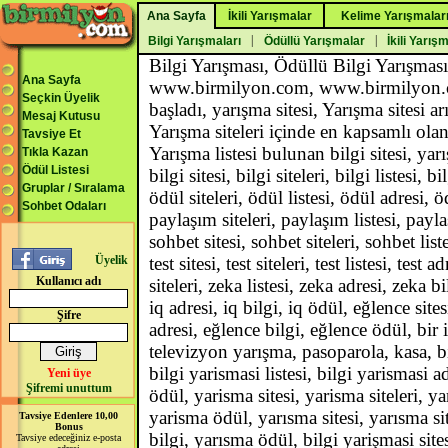
Ana Sayfa
İkili Yarışmalar
Kelime Yarışmalar
|
|
Bilgi Yarışmaları
Ödüllü Yarışmalar
İkili Yarış
Bilgi Yarışması, Ödüllü Bilgi Yarışması
Ana Sayfa
www.birmilyon.com, www.birmilyon.co
Seçkin Üyelik
başladı, yarışma sitesi, Yarışma sitesi a
Mesaj Kutusu
Yarışma siteleri içinde en kapsamlı ol
Tavsiye Et
Yarışma listesi bulunan bilgi sitesi, ya
Tıkla Kazan
Ödül Listesi
bilgi sitesi, bilgi siteleri, bilgi listesi, b
Gruplar / Sıralama
ödül siteleri, ödül listesi, ödül adresi, 
Sohbet Odaları
paylaşım siteleri, paylaşım listesi, pay
sohbet sitesi, sohbet siteleri, sohbet lis
Üyelik
test sitesi, test siteleri, test listesi, test 
Kullanıcı adı
siteleri, zeka listesi, zeka adresi, zeka bil
iq adresi, iq bilgi, iq ödül, eğlence sites
Şifre
adresi, eğlence bilgi, eğlence ödül, bir 
televizyon yarışma, pasoparola, kasa, bil
bilgi yarismasi listesi, bilgi yarismasi a
Yeni üye
Şifremi unuttum
ödül, yarisma sitesi, yarisma siteleri, ya
yarisma ödül, yarısma sitesi, yarısma sit
Tavsiye Edenlere 10,00
Bonus
bilgi, yarısma ödül, bilgi yarişmasi sites
Tavsiye edeceğiniz e-posta