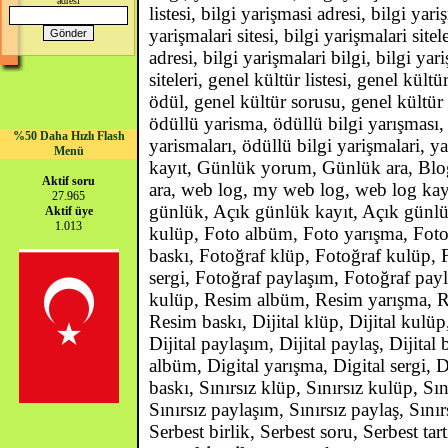
adresi
listesi, bilgi yarişmasi adresi, bilgi yar
yarişmalari sitesi, bilgi yarişmalari sitele
adresi, bilgi yarişmalari bilgi, bilgi yar
siteleri, genel kültür listesi, genel kült
ödül, genel kültür sorusu, genel kültür
ödüllü yarisma, ödüllü bilgi yarışması, 
%50 Daha Hızlı Flash
yarismaları, ödüllü bilgi yarişmalari
Menü
kayıt, Günlük yorum, Günlük ara, Bl
Aktif soru
ara, web log, my web log, web log kay
27.965
günlük, Açık günlük kayıt, Açık günl
Aktif üye
1.013
kulüp, Foto albüm, Foto yarışma, Foto 
baskı, Fotoğraf klüp, Fotoğraf kulüp, 
sergi, Fotoğraf paylaşım, Fotoğraf pay
kulüp, Resim albüm, Resim yarışma, R
Resim baskı, Dijital klüp, Dijital kulüp,
Dijital paylaşım, Dijital paylaş, Dijital
albüm, Digital yarışma, Digital sergi, D
baskı, Sınırsız klüp, Sınırsız kulüp, Sın
Sınırsız paylaşım, Sınırsız paylaş, Sını
Serbest birlik, Serbest soru, Serbest tar