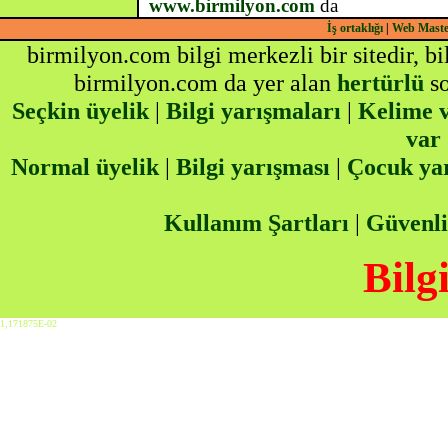
www.birmilyon.com
da
İş ortaklığı
|
Web Mast
birmilyon.com bilgi merkezli bir sitedir, b
birmilyon.com da yer alan
hertürlü
so
Seçkin üyelik
|
Bilgi yarışmaları
|
Kelime v
var
Normal üyelik
|
Bilgi yarışması
|
Çocuk ya
Kullanım Şartları
|
Güvenli
Bilg
1,171875E-02