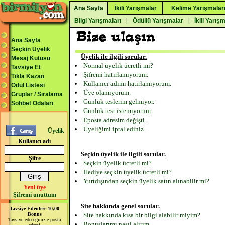
Ana Sayfa
İkili Yarışmalar
Kelime Yarışmalar
|
|
Bilgi Yarışmaları
Ödüllü Yarışmalar
İkili Yarış
Ana Sayfa
Seçkin Üyelik
Üyelik ile ilgili sorular.
Mesaj Kutusu
Normal üyelik ücretli mi?
Tavsiye Et
Şifremi hatırlamıyorum.
Tıkla Kazan
Kullanıcı adımı hatırlamıyorum.
Ödül Listesi
Üye olamıyorum.
Gruplar / Sıralama
Günlük teslerim gelmiyor.
Sohbet Odaları
Günlük test istemiyorum.
Eposta adresim değişti.
Üyeliğimi iptal ediniz.
Üyelik
Kullanıcı adı
Seçkin üyelik ile ilgili sorular.
Şifre
Seçkin üyelik ücretli mi?
Hediye seçkin üyelik ücretli mi?
Yurtdışından seçkin üyelik satın alınabilir mi?
Yeni üye
Şifremi unuttum
Site hakkında genel sorular.
Tavsiye Edenlere 10,00
Bonus
Site hakkında kısa bir bilgi alabilir miyim?
Tavsiye edeceğiniz e-posta
Bonuslarımı nasıl alırım.