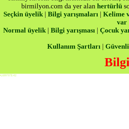
birmilyon.com da yer alan
hertürlü
so
Seçkin üyelik
|
Bilgi yarışmaları
|
Kelime v
var
Normal üyelik
|
Bilgi yarışması
|
Çocuk ya
Kullanım Şartları
|
Güvenli
Bilg
4,699707E-02