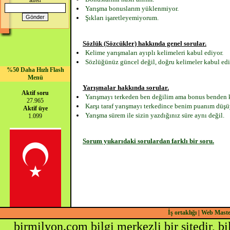
adresi
Yarışma bonuslarım yüklenmiyor.
Şıkları işaretleyemiyorum.
Sözlük (Sözcükler) hakkında genel sorular.
Kelime yarışmaları ayıplı kelimeleri kabul ediyor.
Sözlüğünüz güncel değil, doğru kelimeler kabul edi
%50 Daha Hızlı Flash
Menü
Yarışmalar hakkında sorular.
Aktif soru
Yarışmayı terkeden ben değilim ama bonus benden k
27.965
Karşı taraf yarışmayı terkedince benim puanım düşü
Aktif üye
Yarışma sürem ile sizin yazdığınız süre aynı değil.
1.099
Sorum yukarıdaki sorulardan farklı bir soru.
İş ortaklığı
|
Web Mast
birmilyon.com bilgi merkezli bir sitedir, b