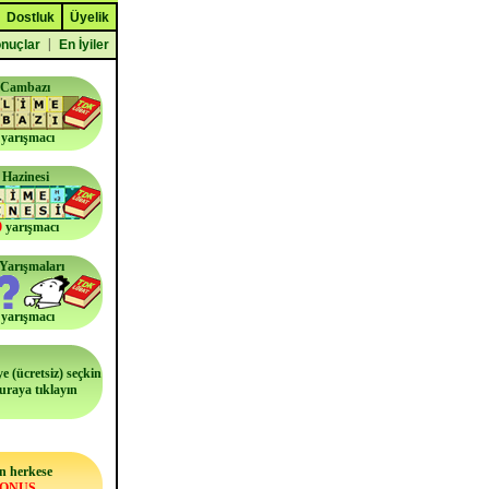
Dostluk
Üyelik
|
nuçlar
En İyiler
 Cambazı
m
yarışmacı
 Hazinesi
0
yarışmacı
i Yarışmaları
m
yarışmacı
e (ücretsiz) seçkin
buraya tıklayın
n herkese
BONUS