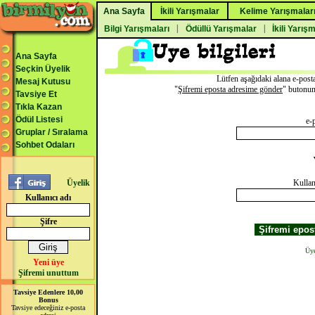
Ana Sayfa
İkili Yarışmalar
Kelime Yarışmalar
|
|
Bilgi Yarışmaları
Ödüllü Yarışmalar
İkili Yarış
Ana Sayfa
Seçkin Üyelik
Lütfen aşağıdaki alana e-posta
Mesaj Kutusu
"
Şifremi eposta adresime gönder
" butonuna
Tavsiye Et
Tıkla Kazan
Ödül Listesi
e-
Gruplar / Sıralama
Sohbet Odaları
Üyelik
Kullan
Kullanıcı adı
Şifre
Üye
Yeni üye
Şifremi unuttum
Tavsiye Edenlere 10,00
Bonus
Tavsiye edeceğiniz e-posta