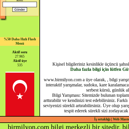
adresi
%50 Daha Hızlı Flash
Menü
Aktif soru
27.965
Aktif üye
Kişisel bilgileriniz kesinlikle üçüncü şah
535
Daha fazla bilgi için lütfen G
www.birmilyon.com a üye olarak, , bilgi yarışma
interaktif yarışmalar, sudoku, kare karalamaca 
serbest kürsü, günlük al
Bilgi Yarışması: Sitemizde bulunan toplam 
arttırabilir ve kendinizi test edebilirsiniz. Farkl
seviyenizi sürekli artırabilirsiniz. Üye olup yar
tespit ederek sürekli sizi zorlayacak
İş ortaklığı
|
Web Mast
birmilyon.com bilgi merkezli bir sitedir, b