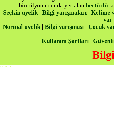
birmilyon.com da yer alan
hertürlü
so
Seçkin üyelik
|
Bilgi yarışmaları
|
Kelime v
var
Normal üyelik
|
Bilgi yarışması
|
Çocuk ya
Kullanım Şartları
|
Güvenli
Bilg
0,0703125