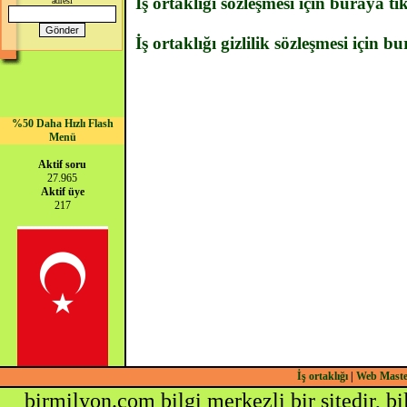
İş ortaklığı sözleşmesi için buraya tı
adresi
İş ortaklığı gizlilik sözleşmesi için b
%50 Daha Hızlı Flash
Menü
Aktif soru
27.965
Aktif üye
217
İş ortaklığı
|
Web Mast
birmilyon.com bilgi merkezli bir sitedir, b