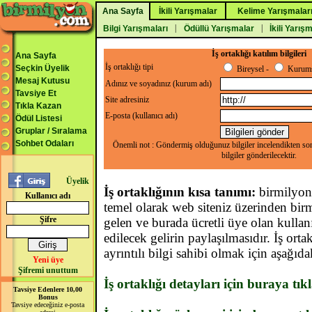
Ana Sayfa
İkili Yarışmalar
Kelime Yarışmalar
|
|
Bilgi Yarışmaları
Ödüllü Yarışmalar
İkili Yarış
İş ortaklığı katılım bilgileri
Ana Sayfa
İş ortaklığı tipi
Seçkin Üyelik
Bireysel -
Kurums
Mesaj Kutusu
Adınız ve soyadınız (kurum adı)
Tavsiye Et
Site adresiniz
Tıkla Kazan
E-posta (kullanıcı adı)
Ödül Listesi
Gruplar / Sıralama
Sohbet Odaları
Önemli not : Göndermiş olduğunuz bilgiler incelendikten son
bilgiler gönderilecektir.
Üyelik
İş ortaklığının kısa tanımı:
birmilyon.
Kullanıcı adı
temel olarak web siteniz üzerinden bir
Şifre
gelen ve burada ücretli üye olan kullan
edilecek gelirin paylaşılmasıdır. İş ort
ayrıntılı bilgi sahibi olmak için aşağıdak
Yeni üye
Şifremi unuttum
İş ortaklığı detayları için buraya tık
Tavsiye Edenlere 10,00
Bonus
Tavsiye edeceğiniz e-posta