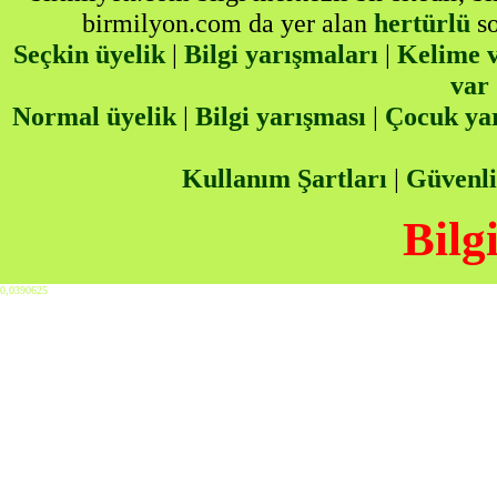
birmilyon.com da yer alan
hertürlü
so
Seçkin üyelik
|
Bilgi yarışmaları
|
Kelime v
var
Normal üyelik
|
Bilgi yarışması
|
Çocuk ya
Kullanım Şartları
|
Güvenli
Bilg
0,0390625