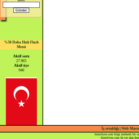
adresi
%50 Daha Hızlı Flash
Menü
Aktif soru
27.965
Aktif üye
940
İş ortaklığı
|
Web Mast
birmilyon.com bilgi merkezli bir si
birmilyon.com da yer alan
her