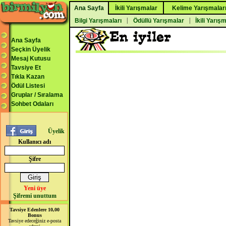
Ana Sayfa
İkili Yarışmalar
Kelime Yarışmalar
|
|
Bilgi Yarışmaları
Ödüllü Yarışmalar
İkili Yarış
Ana Sayfa
Seçkin Üyelik
Mesaj Kutusu
Tavsiye Et
Tıkla Kazan
Ödül Listesi
Gruplar / Sıralama
Sohbet Odaları
Üyelik
Kullanıcı adı
Şifre
Yeni üye
Şifremi unuttum
Tavsiye Edenlere 10,00
Bonus
Tavsiye edeceğiniz e-posta