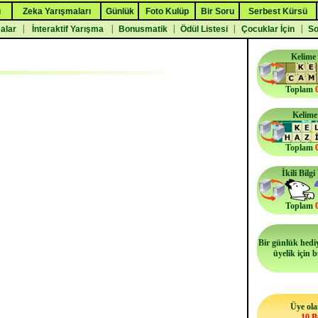
ı
Zeka Yarışmaları
Günlük
Foto Kulüp
Bir Soru
Serbest Kürsü
|
|
|
|
|
malar
İnteraktif Yarışma
Bonusmatik
Ödül Listesi
Çocuklar İçin
So
Kelime
Toplam
Kelime
Toplam
İkili Bilg
Toplam
Bir günlük hediy
üyelik için 
Üye ola
10 