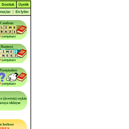
Dostluk
Üyelik
|
nuçlar
En İyiler
 Cambazı
0
yarışmacı
 Hazinesi
0
yarışmacı
i Yarışmaları
0
yarışmacı
e (ücretsiz) seçkin
buraya tıklayın
n herkese
BONUS