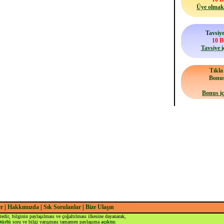
Üye olmak 
Tavsiye
10 
Tavsiye i
Tıkl
Bonu
Bonus iç
er
|
Hakkımızda
|
Sık Sorulanlar
|
Bize Ulaşın
tedir, bilginin paylaşılması ve çoğaltılması ilkesine dayanarak,
türlü
soru ve bilgi yarışması tamamen paylaşıma
açıktır.