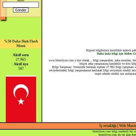
adresi
%50 Daha Hızlı Flash
Menü
Kişisel bilgileriniz kesinlikle üçüncü şa
Daha fazla bilgi için lütfen
Aktif soru
27.965
www.birmilyon.com a üye olarak, , bilgi yarışmaları, zeka oyunları, bir 
Aktif üye
birçok zeka yarışmasına katılabilir ve foto klü
Bilgi Yarışması: Sitemizde bulunan toplam 27.965 bilgi yarışması sorus
597
seviyelerindeki bilgi yarışmalarına katılarak bilgi seviyenizi sürekli ar
tespit ederek sürekli sizi zorlayac
İş ortaklığı
|
Web Mast
birmilyon.com bilgi merkezli bir si
birmilyon.com da yer alan
her