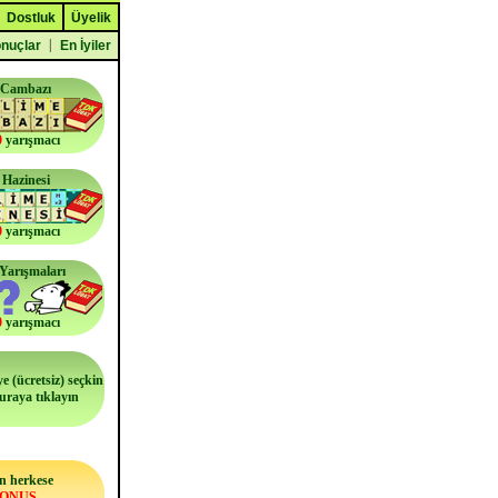
Dostluk
Üyelik
|
nuçlar
En İyiler
 Cambazı
0
yarışmacı
 Hazinesi
0
yarışmacı
i Yarışmaları
0
yarışmacı
e (ücretsiz) seçkin
buraya tıklayın
n herkese
BONUS