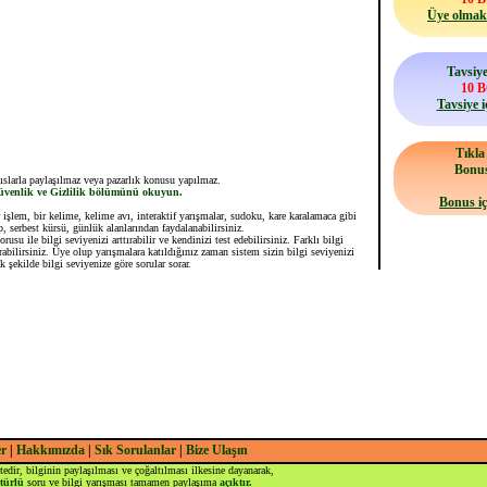
Üye olmak 
Tavsiye
10 
Tavsiye i
Tıkl
Bonu
hıslarla paylaşılmaz veya pazarlık konusu yapılmaz.
 Güvenlik ve Gizlilik bölümünü okuyun.
Bonus iç
işlem, bir kelime, kelime avı, interaktif yarışmalar, sudoku, kare karalamaca gibi
p, serbest kürsü, günlük alanlarından faydalanabilirsiniz.
u ile bilgi seviyenizi arttırabilir ve kendinizi test edebilirsiniz. Farklı bilgi
tırabilirsiniz. Üye olup yarışmalara katıldığınız zaman sistem sizin bilgi seviyenizi
ak şekilde bilgi seviyenize göre sorular sorar.
er
|
Hakkımızda
|
Sık Sorulanlar
|
Bize Ulaşın
tedir, bilginin paylaşılması ve çoğaltılması ilkesine dayanarak,
türlü
soru ve bilgi yarışması tamamen paylaşıma
açıktır.