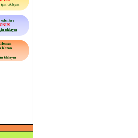
için tıklayın
 edenlere
BONUS
çin tıklayın
a Hemen
s Kazan
in tıklayın