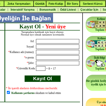
ı
Zeka Yarışmaları
Günlük
Foto Kulüp
Bir Soru
Serbest Kürsü
|
|
|
|
|
malar
İnteraktif Yarışma
Bonusmatik
Ödül Listesi
Çocuklar İçin
So
Kelime
Kayıt Ol -
Yeni üye
Toplam
Yarışmalara katılmak için kayıt olunuz.
Normal üye olmak tamamen ücretsizdir.
Kelime
Ad:
Soyad:
Toplam
*
Kullanıcı adı (rumuz):
*
e-posta:
İkili Bilg
*
Şifre:
*
Güvenlik Kodu
+ 8 = 17
Toplam
Bir günlük hediy
üyelik için 
* İle işaretli alanların doldurulması mecburidir.
Kullanım şartlarını
okudum ve kabul ettim
Üye ola
10 