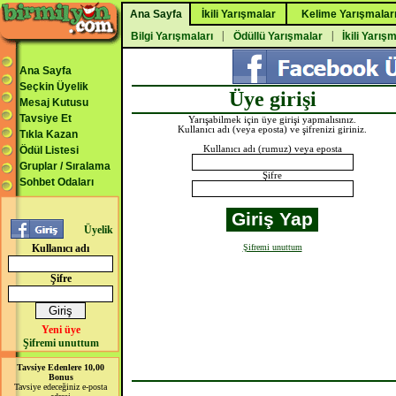
Ana Sayfa
İkili Yarışmalar
Kelime Yarışmalar
|
|
Bilgi Yarışmaları
Ödüllü Yarışmalar
İkili Yarış
Ana Sayfa
Seçkin Üyelik
Üye girişi
Mesaj Kutusu
Tavsiye Et
Yarışabilmek için üye girişi yapmalısınız.
Kullanıcı adı (veya eposta) ve şifrenizi giriniz.
Tıkla Kazan
Ödül Listesi
Kullanıcı adı (rumuz) veya eposta
Gruplar / Sıralama
Şifre
Sohbet Odaları
Üyelik
Kullanıcı adı
Şifremi unuttum
Şifre
Yeni üye
Şifremi unuttum
Tavsiye Edenlere 10,00
Bonus
Tavsiye edeceğiniz e-posta