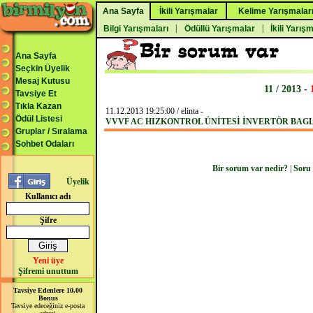
Ana Sayfa
İkili Yarışmalar
Kelime Yarışmalar
|
|
Bilgi Yarışmaları
Ödüllü Yarışmalar
İkili Yarış
Ana Sayfa
Seçkin Üyelik
Mesaj Kutusu
11 / 2013
-
Tavsiye Et
Tıkla Kazan
11.12.2013 19:25:00 / elinta -
Ödül Listesi
VVVF AC HIZKONTROL ÜNİTESİ İNVERTÖR BAGLA
Gruplar / Sıralama
Sohbet Odaları
Bir sorum var nedir?
|
Soru
Üyelik
Kullanıcı adı
Şifre
Yeni üye
Şifremi unuttum
Tavsiye Edenlere 10,00
Bonus
Tavsiye edeceğiniz e-posta