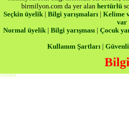
birmilyon.com da yer alan
hertürlü
so
Seçkin üyelik
|
Bilgi yarışmaları
|
Kelime v
var
Normal üyelik
|
Bilgi yarışması
|
Çocuk ya
Kullanım Şartları
|
Güvenli
Bilg
3,222656E-02