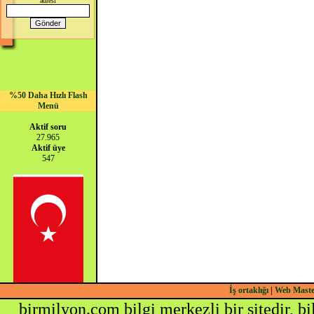
adresi
%50 Daha Hızlı Flash
Menü
Aktif soru
27.965
Aktif üye
547
İş ortaklığı
|
Web Mast
birmilyon.com bilgi merkezli bir sitedir, b