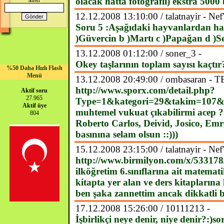
olacak hatta fotograflı) ekstra 500
adresi
12.12.2008 13:10:00 / talatnayir - Nef'
Soru 5 :Aşağıdaki hayvanlardan han
)Güvercin b )Martı c )Papağan d )S
13.12.2008 01:12:00 / soner_3 -
Okey taşlarının toplam sayısı kaçtır
%50 Daha Hızlı Flash
Menü
13.12.2008 20:49:00 / ombasaran
http://www.sporx.com/detail.php?
Aktif soru
27.965
Type=1&kategori=29&takim=107&g
Aktif üye
muhtemel vukuat çıkabilirmi acep 
804
Roberto Carlos, Deivid, Josico, Emre
basınına selam olsun ::)))
15.12.2008 23:15:00 / talatnayir - Nef'
http://www.birmilyon.com/x/533178
ilköğretim 6.sınıflarına ait matema
kitapta yer alan ve ders kitaplarına
ben şaka zannettim ancak dikkatli b
17.12.2008 15:26:00 / 10111213 -
İşbirlikçi neye denir, niye denir?:)