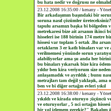
bu hata nedir ve doğrusu ne olmalıd
23.12.2008 16:35:00 / kenany - Yönet
Bir arkadaşımın başındaki bir soru
soruna nasıl çözümler üreteceksiniz?
tapulu arsamızı başka bi bölgeden v
metrekaresi bize ait arsanın ikinci 
hisseleri ise 188 birinin 174 metre b
hissesi var toplam 5 ortak .Bu arsan
ortakların 3 er katlı binaları var ve
verilmemesi yönünde sorun yaratıyor
alabiliyorlar ama şu anda her birini
bu binaları yıkarsak bize kira ödem
yıldır ben kira veriyorum size ned
anlaşamadık ve ayrıldık ; bunu nası
metrajları tam değil yaklaşık, ama o
ben ve bi diğer ortağın evleri yıkıl
23.12.2008 16:38:00 / kenany - Yönet
yıkıldı ve kirada oturuyo ;üçüncü v
ve oturuyorlar , 5 nci ortağın hisse
bir yol izlemem gerekir?" Bakalım 