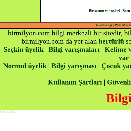
Bir sorum var nedir?
|
Soru
İş ortaklığı
|
Web Mast
birmilyon.com bilgi merkezli bir sitedir, b
birmilyon.com da yer alan
hertürlü
so
Seçkin üyelik
|
Bilgi yarışmaları
|
Kelime v
var
Normal üyelik
|
Bilgi yarışması
|
Çocuk ya
Kullanım Şartları
|
Güvenli
Bilg
6,982422E-02