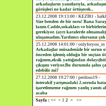
arkadaşların yanıtlarıyla, arkadaşın
görüşleri ne kadar örtüşecek..
23.12.2008 19:13:00 / KEZİ81 - halkla 
Size benden de bir soru! Bana Saray
lazım.Cadde,sokakları ve birbirlerin
gerekiyor. (ayrı karalerde olmamalı)
ulaşamadım.Yardımcı olursanız çok 
25.12.2008 14:01:00 / onlyforyou_m 
Arkadaşlar müsadenizle bir sorun ol
önceden işlemiş olduğu bir suçtan ö
rağmen,eksik yattığından dolayı)hük
çıkışını veriyor.Bu durumda şahıs ç
edebilir mi?
27.12.2008 19:27:00 / perilous19 -
interakif yarışmadaki 2.soruda ha
işaretlememe rağmen yanlış yanıtı 
acaba
Sayfa :
<<
< 1
2
>
>>