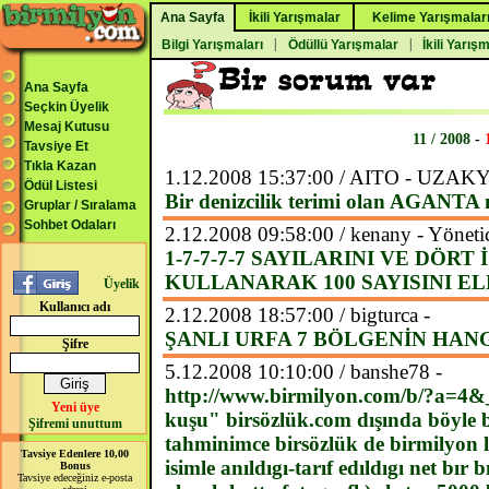
Ana Sayfa
İkili Yarışmalar
Kelime Yarışmalar
|
|
Bilgi Yarışmaları
Ödüllü Yarışmalar
İkili Yarış
Ana Sayfa
Seçkin Üyelik
Mesaj Kutusu
11 / 2008
-
Tavsiye Et
Tıkla Kazan
1.12.2008 15:37:00 / AITO - UZ
Ödül Listesi
Bir denizcilik terimi olan AGANTA
Gruplar / Sıralama
Sohbet Odaları
2.12.2008 09:58:00 / kenany - Yöneti
1-7-7-7-7 SAYILARINI VE DÖRT
KULLANARAK 100 SAYISINI EL
Üyelik
Kullanıcı adı
2.12.2008 18:57:00 / bigturca -
ŞANLI URFA 7 BÖLGENİN HAN
Şifre
5.12.2008 10:10:00 / banshe78 -
http://www.birmilyon.com/b/?a=4&
Yeni üye
kuşu" birsözlük.com dışında böyle
Şifremi unuttum
tahminimce birsözlük de birmilyon la
Tavsiye Edenlere 10,00
isimle anıldıgı-tarıf edıldıgı net bır 
Bonus
Tavsiye edeceğiniz e-posta