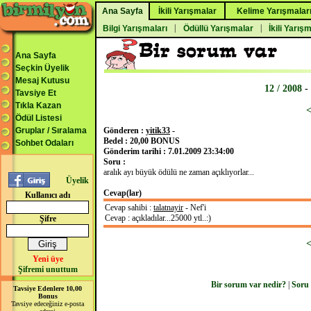
Ana Sayfa
İkili Yarışmalar
Kelime Yarışmalar
|
|
Bilgi Yarışmaları
Ödüllü Yarışmalar
İkili Yarış
Ana Sayfa
Seçkin Üyelik
Mesaj Kutusu
12 / 2008
-
Tavsiye Et
Tıkla Kazan
Ödül Listesi
Gruplar / Sıralama
Gönderen :
yitik33
-
Bedel : 20,00 BONUS
Sohbet Odaları
Gönderim tarihi : 7.01.2009 23:34:00
Soru :
aralık ayı büyük ödülü ne zaman açıklıyorlar...
Üyelik
Cevap(lar)
Kullanıcı adı
Cevap sahibi :
talatnayir
- Nef'i
Cevap : açıkladılar...25000 ytl..:)
Şifre
Yeni üye
Şifremi unuttum
Bir sorum var nedir?
|
Soru
Tavsiye Edenlere 10,00
Bonus
Tavsiye edeceğiniz e-posta