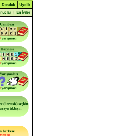
Dostluk
Üyelik
|
nuçlar
En İyiler
 Cambazı
0
yarışmacı
 Hazinesi
0
yarışmacı
i Yarışmaları
0
yarışmacı
e (ücretsiz) seçkin
buraya tıklayın
n herkese
BONUS