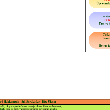
Üye olmak 
Tavsiye
10 
Tavsiye i
Tıkl
Bonu
Bonus iç
er
|
Hakkımızda
|
Sık Sorulanlar
|
Bize Ulaşın
tedir, bilginin paylaşılması ve çoğaltılması ilkesine dayanarak,
türlü
soru ve bilgi yarışması tamamen paylaşıma
açıktır.