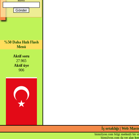
adresi
%50 Daha Hızlı Flash
Menü
Aktif soru
27.965
Aktif üye
906
İş ortaklığı
|
Web Mast
birmilyon.com bilgi merkezli bir si
birmilyon.com da yer alan
her