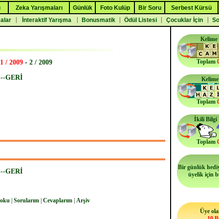
ı
Zeka Yarışmaları
Günlük
Foto Kulüp
Bir Soru
Serbest Kürsü
|
|
|
|
|
malar
İnteraktif Yarışma
Bonusmatik
Ödül Listesi
Çocuklar İçin
So
Kelime
Toplam
1 / 2009
-
2 / 2009
<--GERİ
Kelime
Toplam
İkili Bilg
Toplam
Bir günlük hediy
<--GERİ
üyelik için 
 oku
|
Sorularım
|
Cevaplarım
|
Arşiv
Üye ola
10 