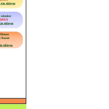
için tıklayın
 edenlere
BONUS
çin tıklayın
a Hemen
s Kazan
in tıklayın