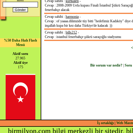
adresi
Cevap sahibi :
kurtkaleli
-
Cevap : 2008-2009 Uefa kupası Finali İstanbul Şükrü Saraçoğlu
fenerbahçe alacak
Cevap sahibi :
harmonia
-
Cevap : of yaaaa.dilimzide tüy bitti "hedefimiz Kadıköy" diye
inşallah kupa bir kez daha Türkiye'de kalacak :))
Cevap sahibi :
bills212
-
Cevap : istanbul fenerbahçe şükrü saraçoğlu stadyumu
%50 Daha Hızlı Flash
Menü
Aktif soru
27.965
Aktif üye
Bir sorum var nedir?
|
Soru
175
İş ortaklığı
|
Web Mast
birmilyon.com bilgi merkezli bir sitedir, b