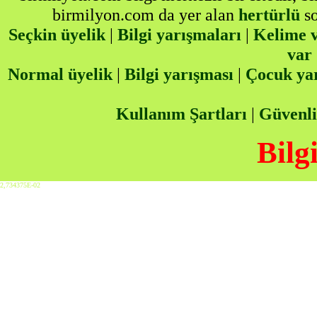
birmilyon.com da yer alan
hertürlü
so
Seçkin üyelik
|
Bilgi yarışmaları
|
Kelime v
var
Normal üyelik
|
Bilgi yarışması
|
Çocuk ya
Kullanım Şartları
|
Güvenli
Bilg
2,734375E-02