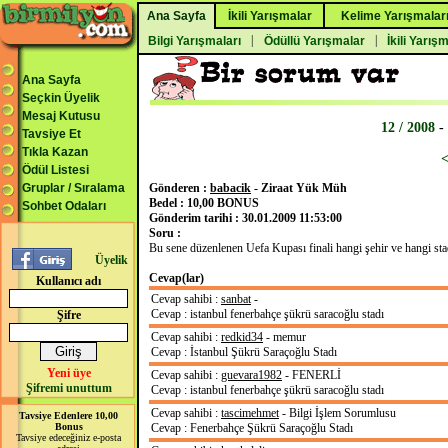
Ana Sayfa
İkili Yarışmalar
Kelime Yarışmalar
|
|
Bilgi Yarışmaları
Ödüllü Yarışmalar
İkili Yarış
Ana Sayfa
Seçkin Üyelik
Mesaj Kutusu
12 / 2008
-
Tavsiye Et
Tıkla Kazan
Ödül Listesi
Gruplar / Sıralama
Gönderen :
babacik
- Ziraat Yük Müh
Bedel : 10,00 BONUS
Sohbet Odaları
Gönderim tarihi : 30.01.2009 11:53:00
Soru :
Bu sene düzenlenen Uefa Kupası finali hangi şehir ve hangi st
Üyelik
Cevap(lar)
Kullanıcı adı
Cevap sahibi :
sanbat
-
Cevap : istanbul fenerbahçe şükrü saracoğlu stadı
Şifre
Cevap sahibi :
redkid34
- memur
Cevap : İstanbul Şükrü Saraçoğlu Stadı
Yeni üye
Cevap sahibi :
guevara1982
- FENERLİ
Şifremi unuttum
Cevap : istanbul fenerbahçe şükrü saracoğlu stadı
Cevap sahibi :
tascimehmet
- Bilgi İşlem Sorumlusu
Tavsiye Edenlere 10,00
Bonus
Cevap : Fenerbahçe Şükrü Saraçoğlu Stadı
Tavsiye edeceğiniz e-posta